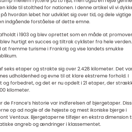
n kamp mellem ryttere på to hjul, men også en rejse genn
kilde til stolthed for nationen. I denne artikel vil vi dyk
 på hvordan løbet har udviklet sig over tid, og dele vigtige
en indgående forståelse af dette emne.
 afholdt i 1903 og blev oprettet som en måde at promove
blev hurtigt en succes og tiltrak cyklister fra hele verden
il at fremme turisme i Frankrig og vise landets smukke
ublikum.
f seks etaper og strakte sig over 2.428 kilometer. Det va
nes udholdenhed og evne til at klare ekstreme forhold. I
t og forbedret, og det er nu opdelt i 21 etaper, der stræk
00 kilometer.
r de France’s historie var indførelsen af bjergetaper. Dis
rne op ad nogle af de højeste og mest ikoniske bjerge i
nt Ventoux. Bjergetaperne tilføjer en ekstra dimension ti
matiske angreb og ændringer i klassementet.