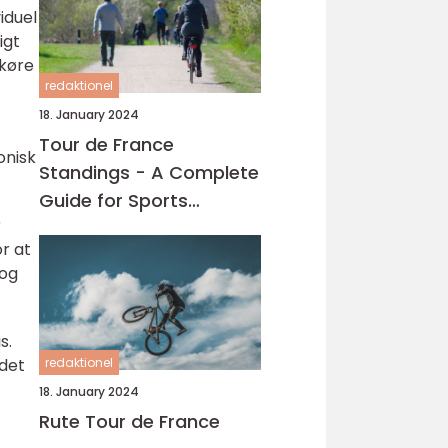
viduel
igt
 køre
redaktionel
18. January 2024
Tour de France
onisk
Standings - A Complete
Guide for Sports
r
Enthusiasts
r at
 og
s.
redaktionel
 det
18. January 2024
Rute Tour de France