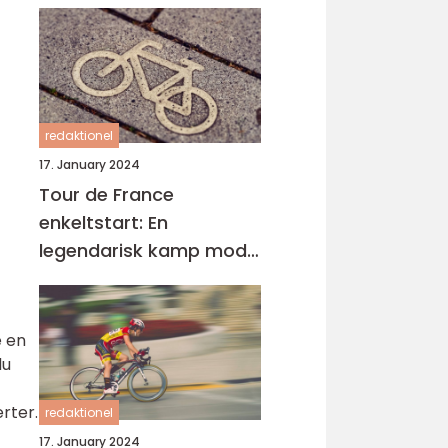
redaktionel
17. January 2024
Tour de France
enkeltstart: En
legendarisk kamp mod
uret
e en
du
rter.
redaktionel
17. January 2024