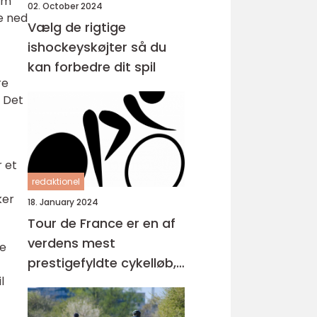
em
02. October 2024
ke ned
Vælg de rigtige
ishockeyskøjter så du
kan forbedre dit spil
re
. Det
r et
redaktionel
ker
18. January 2024
Tour de France er en af
verdens mest
se
prestigefyldte cykelløb,
l
der tiltrækker millioner
af seere hvert år