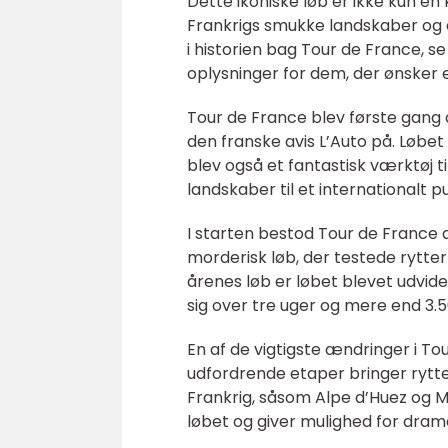
Dette ikoniske løb er ikke kun e
Frankrigs smukke landskaber og en 
i historien bag Tour de France, se
oplysninger for dem, der ønsker 
Tour de France blev første gang
den franske avis L’Auto på. Løbet 
blev også et fantastisk værktøj t
landskaber til et internationalt p
I starten bestod Tour de France a
morderisk løb, der testede rytter
årenes løb er løbet blevet udvide
sig over tre uger og mere end 3.5
En af de vigtigste ændringer i Tou
udfordrende etaper bringer rytte
Frankrig, såsom Alpe d’Huez og Mo
løbet og giver mulighed for dra