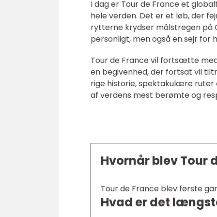
I dag er Tour de France et global
hele verden. Det er et løb, der f
rytterne krydser målstregen på C
personligt, men også en sejr for 
Tour de France vil fortsætte med
en begivenhed, der fortsat vil til
rige historie, spektakulære ruter 
af verdens mest berømte og res
Hvornår blev Tour 
Tour de France blev første gang
Hvad er det længste