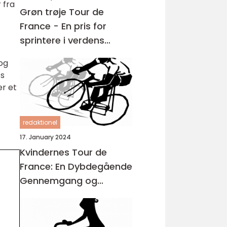
 fra
Grøn trøje Tour de
France - En pris for
sprintere i verdens
største cykelløb
og
ts
er et
redaktionel
17. January 2024
Kvindernes Tour de
France: En Dybdegående
Gennemgang og
Historisk Udvikling