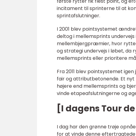
første rytter fik flest point, og 
incitament til sprinterne til at k
sprintafslutninger.
I 2001 blev pointsystemet ændret
deltog i mellemsprints undervejs 
mellembjergpræmier, hvor rytte
og strategi undervejs i løbet, da 
mellemsprints eller prioritere mål
Fra 2011 blev pointsystemet igen
fair og attributbetonende. Et ny
højere end mellemsprints og bjer
vinde etapeafslutningerne og øg
[I dagens Tour de
I dag har den grønne trøje opnåe
for at vinde denne eftertragtede