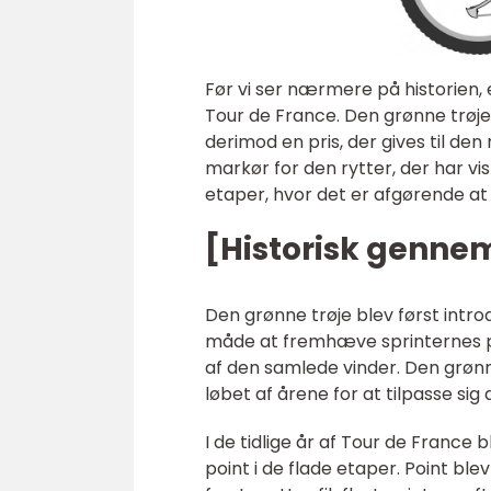
Før vi ser nærmere på historien, 
Tour de France. Den grønne trøje
derimod en pris, der gives til de
markør for den rytter, der har vis
etaper, hvor det er afgørende a
[Historisk genn
Den grønne trøje blev først intro
måde at fremhæve sprinternes præ
af den samlede vinder. Den grønn
løbet af årene for at tilpasse si
I de tidlige år af Tour de France 
point i de flade etaper. Point bl