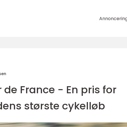
Annoncerin
sen
 de France - En pris for
rdens største cykelløb