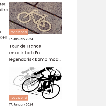
før.
sikre
r,
redaktionel
 den
17. January 2024
Tour de France
enkeltstart: En
legendarisk kamp mod
uret
redaktionel
17. January 2024