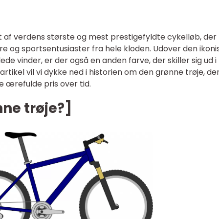
t af verdens største og mest prestigefyldte cykelløb, der
uere og sportsentusiaster fra hele kloden. Udover den ikoni
de vinder, er der også en anden farve, der skiller sig ud i
artikel vil vi dykke ned i historien om den grønne trøje, de
 ærefulde pris over tid.
ne trøje?]