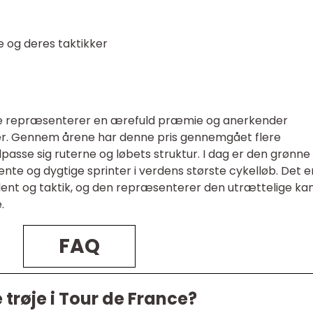
 og deres taktikker
nce repræsenterer en ærefuld præmie og anerkender
er. Gennem årene har denne pris gennemgået flere
lpasse sig ruterne og løbets struktur. I dag er den grønne 
te og dygtige sprinter i verdens største cykelløb. Det e
alent og taktik, og den repræsenterer den utrættelige k
.
FAQ
trøje i Tour de France?