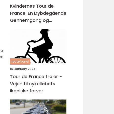
Kvindernes Tour de
France: En Dybdegående
Gennemgang og
Historisk Udvikling
re
en
redaktionel
16. January 2024
Tour de France trøjer -
Vejen til cykelløbets
ikoniske farver