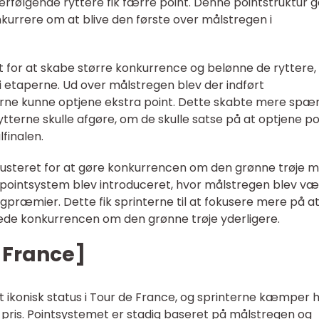
efterfølgende ryttere fik færre point. Denne pointstruktur 
onkurrere om at blive den første over målstregen i
 for at skabe større konkurrence og belønne de ryttere,
i etaperne. Ud over målstregen blev der indført
rne kunne optjene ekstra point. Dette skabte mere spæ
rytterne skulle afgøre, om de skulle satse på at optjene poi
finalen.
 justeret for at gøre konkurrencen om den grønne trøje 
t pointsystem blev introduceret, hvor målstregen blev v
gpræmier. Dette fik sprinterne til at fokusere mere på a
ede konkurrencen om den grønne trøje yderligere.
 France]
t ikonisk status i Tour de France, og sprinterne kæmper 
 pris. Pointsystemet er stadig baseret på målstregen og