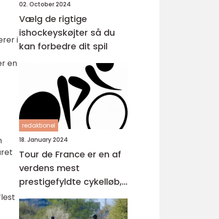
02. October 2024
Vælg de rigtige
ishockeyskøjter så du
rer i
kan forbedre dit spil
er en
redaktionel
n
18. January 2024
året
Tour de France er en af
verdens mest
prestigefyldte cykelløb,
der tiltrækker millioner
flest
af seere hvert år