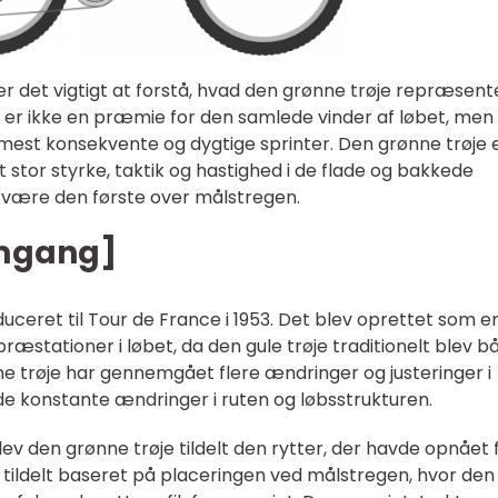
er det vigtigt at forstå, hvad den grønne trøje repræsente
 er ikke en præmie for den samlede vinder af løbet, men
n mest konsekvente og dygtige sprinter. Den grønne trøje 
t stor styrke, taktik og hastighed i de flade og bakkede
t være den første over målstregen.
emgang]
duceret til Tour de France i 1953. Det blev oprettet som e
stationer i løbet, da den gule trøje traditionelt blev b
e trøje har gennemgået flere ændringer og justeringer i
g de konstante ændringer i ruten og løbsstrukturen.
blev den grønne trøje tildelt den rytter, der havde opnået 
ev tildelt baseret på placeringen ved målstregen, hvor den