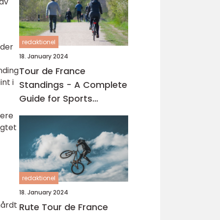
gav
redaktionel
 der
18. January 2024
Tour de France
nding
nt i
Standings - A Complete
Guide for Sports
Enthusiasts
mere
ægtet
t
redaktionel
18. January 2024
hårdt
Rute Tour de France