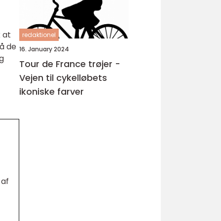
 at
redaktionel
nå de
16. January 2024
ng
Tour de France trøjer -
Vejen til cykelløbets
ikoniske farver
 af