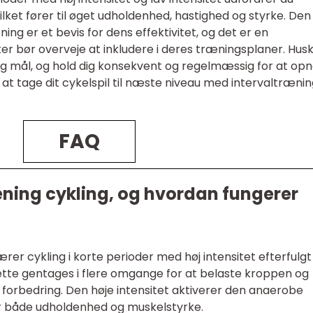
lket fører til øget udholdenhed, hastighed og styrke. Den
ning er et bevis for dens effektivitet, og det er en
er bør overveje at inkludere i deres træningsplaner. Husk
 og mål, og hold dig konsekvent og regelmæssig for at op
il at tage dit cykelspil til næste niveau med intervaltræni
FAQ
æning cykling, og hvordan fungerer
rer cykling i korte perioder med høj intensitet efterfulgt
Dette gentages i flere omgange for at belaste kroppen og
g forbedring. Den høje intensitet aktiverer den anaerobe
r både udholdenhed og muskelstyrke.