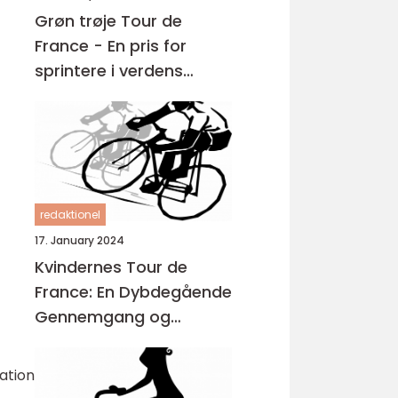
Grøn trøje Tour de
France - En pris for
sprintere i verdens
største cykelløb
redaktionel
17. January 2024
Kvindernes Tour de
France: En Dybdegående
Gennemgang og
Historisk Udvikling
ation