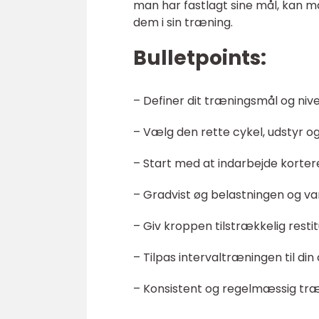
man har fastlagt sine mål, kan m
dem i sin træning.
Bulletpoints:
– Definer dit træningsmål og niv
– Vælg den rette cykel, udstyr og
– Start med at indarbejde kortere
– Gradvist øg belastningen og var
– Giv kroppen tilstrækkelig resti
– Tilpas intervaltræningen til di
– Konsistent og regelmæssig træn