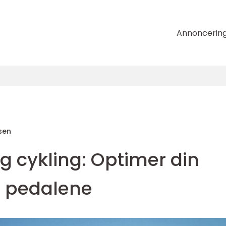
Annoncerin
sen
g cykling: Optimer din
å pedalene