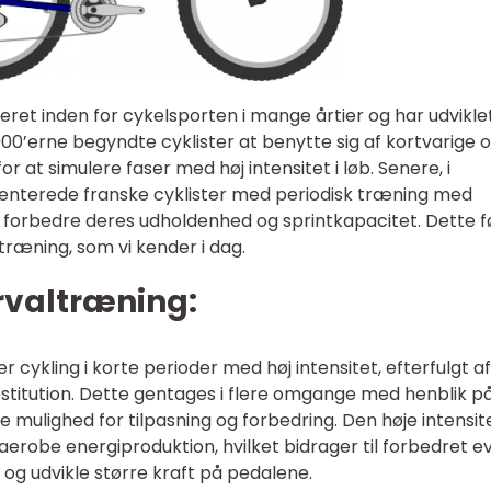
eret inden for cykelsporten i mange årtier og har udviklet
900’erne begyndte cyklister at benytte sig af kortvarige 
or at simulere faser med høj intensitet i løb. Senere, i
menterede franske cyklister med periodisk træning med
at forbedre deres udholdenhed og sprintkapacitet. Dette f
træning, som vi kender i dag.
ervaltræning:
 cykling i korte perioder med høj intensitet, efterfulgt af
estitution. Dette gentages i flere omgange med henblik p
 mulighed for tilpasning og forbedring. Den høje intensite
aerobe energiproduktion, hvilket bidrager til forbedret e
d og udvikle større kraft på pedalene.