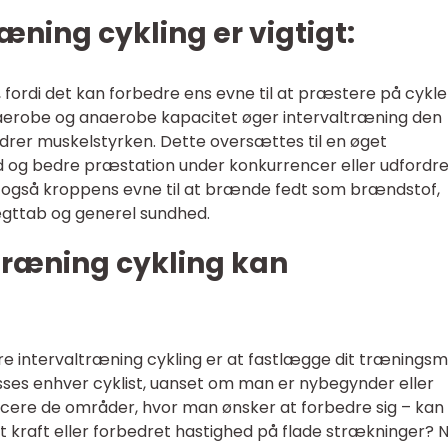
æning cykling er vigtigt:
, fordi det kan forbedre ens evne til at præstere på cykle
aerobe og anaerobe kapacitet øger intervaltræning den
drer muskelstyrken. Dette oversættes til en øget
d og bedre præstation under konkurrencer eller udfordr
r også kroppens evne til at brænde fedt som brændstof,
ægttab og generel sundhed.
træning cykling kan
ere intervaltræning cykling er at fastlægge dit træningsm
asses enhver cyklist, uanset om man er nybegynder eller
ificere de områder, hvor man ønsker at forbedre sig – kan
kraft eller forbedret hastighed på flade strækninger? 