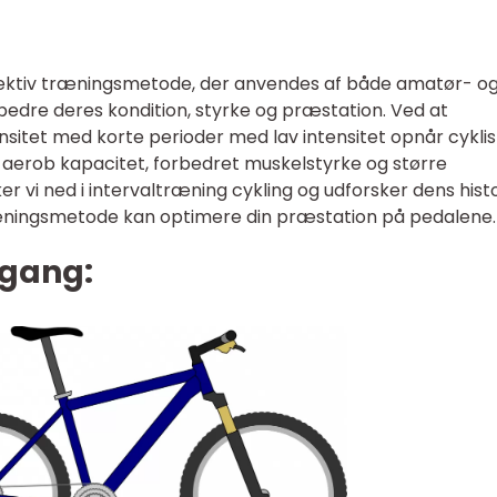
ffektiv træningsmetode, der anvendes af både amatør- o
orbedre deres kondition, styrke og præstation. Ved at
sitet med korte perioder med lav intensitet opnår cyklis
 aerob kapacitet, forbedret muskelstyrke og større
r vi ned i intervaltræning cykling og udforsker dens histo
ningsmetode kan optimere din præstation på pedalene.
mgang: