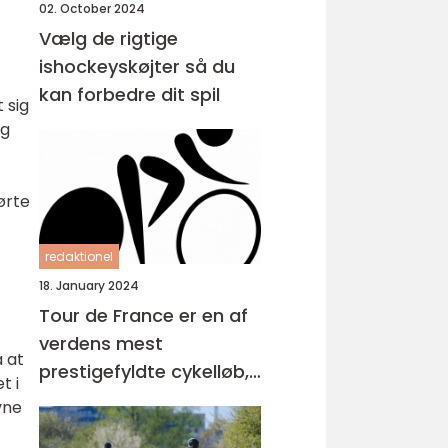
02. October 2024
Vælg de rigtige
ishockeyskøjter så du
kan forbedre dit spil
 sig
og
ørte
redaktionel
18. January 2024
Tour de France er en af
verdens mest
å at
prestigefyldte cykelløb,
t i
der tiltrækker millioner
vne
af seere hvert år