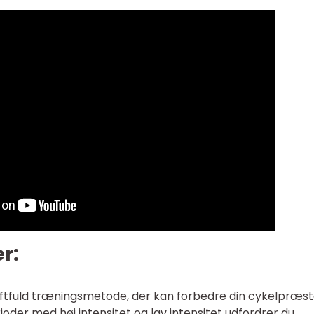
r:
aftfuld træningsmetode, der kan forbedre din cykelpræst
oder med høj intensitet og lav intensitet udfordrer du