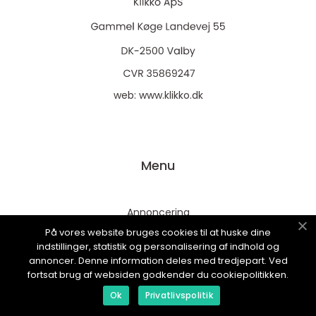
web:
www.klikko.dk
Menu
Annoncering
På vores website bruges cookies til at huske dine
Om os
indstillinger, statistik og personalisering af indhold og
Cookies
annoncer. Denne information deles med tredjepart. Ved
fortsat brug af websiden godkender du cookiepolitikken.
Kontakt os
Ok
Privatlivspolitik
Sitemap