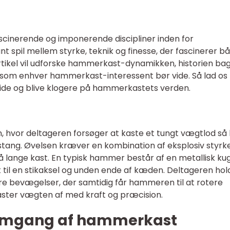
cinerende og imponerende discipliner inden for
nt spil mellem styrke, teknik og finesse, der fascinerer b
rtikel vil udforske hammerkast-dynamikken, historien ba
, som enhver hammerkast-interessent bør vide. Så lad os
uide og blive klogere på hammerkastets verden.
n, hvor deltageren forsøger at kaste et tungt vægtlod så 
stang. Øvelsen kræver en kombination af eksplosiv styrke
å lange kast. En typisk hammer består af en metallisk kug
rt til en stikaksel og unden ende af kæden. Deltageren hold
ære bevægelser, der samtidig får hammeren til at rotere
aster vægten af med kraft og præcision.
nnemgang af hammerkast