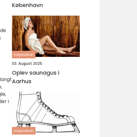
København
åde
g
inspiration
03. August 2025
Oplev saunagus i
langt
Aarhus
,
le,
er i
inspiration