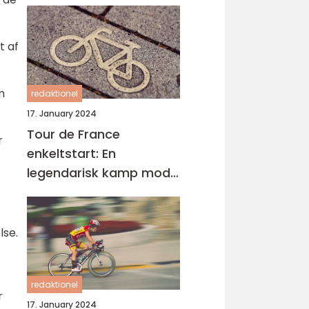
t af
m
redaktionel
17. January 2024
Tour de France
r
enkeltstart: En
legendarisk kamp mod
uret
lse.
redaktionel
r
17. January 2024