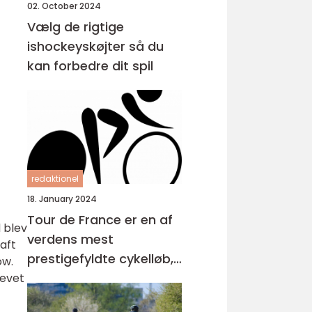
02. October 2024
Vælg de rigtige
ishockeyskøjter så du
kan forbedre dit spil
redaktionel
18. January 2024
Tour de France er en af
d blev
verdens mest
aft
prestigefyldte cykelløb,
ow.
der tiltrækker millioner
levet
af seere hvert år