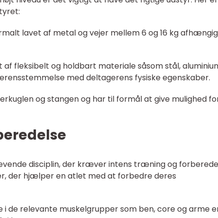
tyret:
lt lavet af metal og vejer mellem 6 og 16 kg afhængig
 af fleksibelt og holdbart materiale såsom stål, aluminiu
 overensstemmelse med deltagerens fysiske egenskaber.
uglen og stangen og har til formål at give mulighed fo
beredelse
vende disciplin, der kræver intens træning og forberede
er, der hjælper en atlet med at forbedre deres
ke i de relevante muskelgrupper som ben, core og arme e