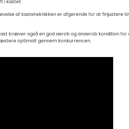
 i kastet.
velse af kasteteknikken er afgørende for at finjustere ti
kast kræver også en god aerob og anaerob kondition for 
ræstere optimalt gennem konkurrencen.