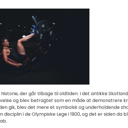
storie, der går tilbage til oldtiden. I det antikke Skotlan
velse og blev betragtet som en måde at demonstrere kr
iden gik, blev det mere et symbolsk og underholdende sh
disciplin i de Olympiske Lege i 1900, og det er siden da b
kab.