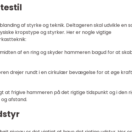
testil
nding af styrke og teknik. Deltageren skal udvikle en s
fysiske kropstype og styrker. Her er nogle vigtige
kastteknik:
 i midten af en ring og skyder hammeren bagud for at ska
en drejer rundt i en cirkulær bevægelse for at øge kraf
tigt at frigive hammeren på det rigtige tidspunkt og i den r
 og afstand.
styr
jt niveau er det vigtigt at have det rigtige udstyr. Her e