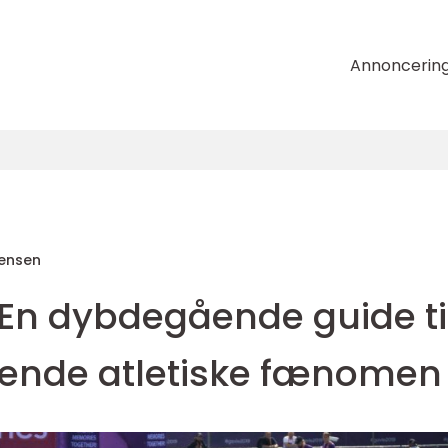
Annoncerin
tensen
n dybdegående guide ti
rende atletiske fænomen