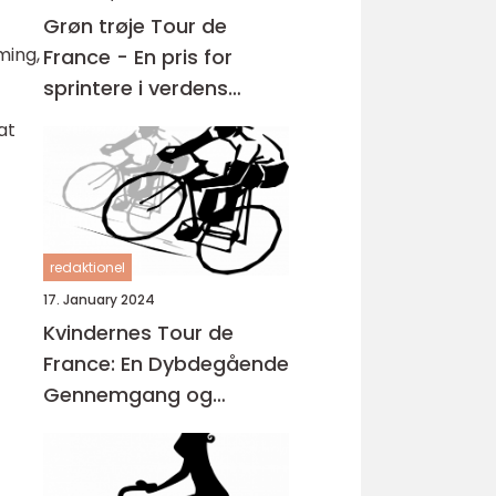
Grøn trøje Tour de
ming,
France - En pris for
sprintere i verdens
største cykelløb
at
redaktionel
17. January 2024
Kvindernes Tour de
France: En Dybdegående
Gennemgang og
Historisk Udvikling