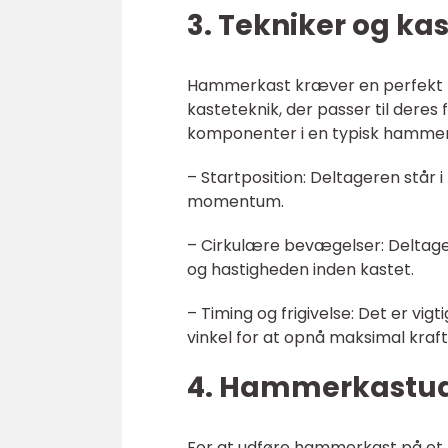
3. Tekniker og kas
Hammerkast kræver en perfekt bla
kasteteknik, der passer til deres 
komponenter i en typisk hammer
– Startposition: Deltageren står
momentum.
– Cirkulære bevægelser: Deltager
og hastigheden inden kastet.
– Timing og frigivelse: Det er vig
vinkel for at opnå maksimal kraft
4. Hammerkastud
For at udføre hammerkast på et hø