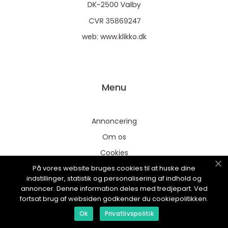
web:
www.klikko.dk
Menu
Annoncering
Om os
Cookies
På vores website bruges cookies til at huske dine
Kontakt os
indstillinger, statistik og personalisering af indhold og
Sitemap
annoncer. Denne information deles med tredjepart. Ved
fortsat brug af websiden godkender du cookiepolitikken.
Ok
Privatlivspolitik