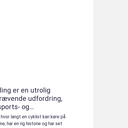
ing er en utrolig
krævende udfordring,
sports- og
årtier
hvor langt en cyklist kan køre på
e, har en rig historie og har set