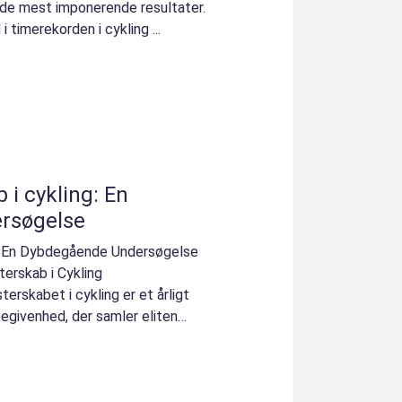
å de mest imponerende resultater.
 i timerekorden i cykling ...
i cykling: En
rsøgelse
: En Dybdegående Undersøgelse
erskab i Cykling
skabet i cykling er et årligt
givenhed, der samler eliten
n. De...