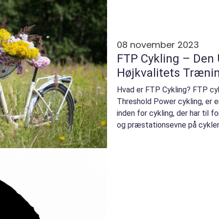
08 november 2023
FTP Cykling – Den U
Højkvalitets Træni
Hvad er FTP Cykling? FTP cyk
Threshold Power cykling, er
inden for cykling, der har til 
og præstationsevne på cyklen
maksimale ef...