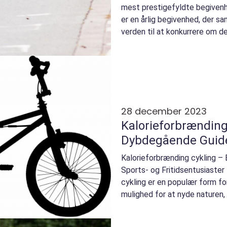
mest prestigefyldte begivenh
er en årlig begivenhed, der sa
verden til at konkurrere om d
Dette ...
28 december 2023
Kalorieforbrænding
Dybdegående Guid
Kalorieforbrænding cykling –
Sports- og Fritidsentusiaster
cykling er en populær form for
mulighed for at nyde naturen,
hjælp...