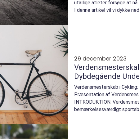
utallige atleter forsøge at n
I denne artikel vil vi dykke ned
29 december 2023
Verdensmesterskab 
Dybdegående Unde
Verdensmesterskab i Cykling
Præsentation af Verdensmest
INTRODUKTION: Verdensmester
bemærkelsesværdigt sportsbe
inden for cykling fra hele verde