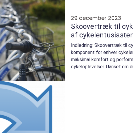
29 december 2023
Skoovertræk til cyk
af cykelentusiaste
Indledning: Skoovertræk til c
komponent for enhver cykelen
maksimal komfort og perform
cykeloplevelser. Uanset om du 
nybegynder, vil du finde denne a